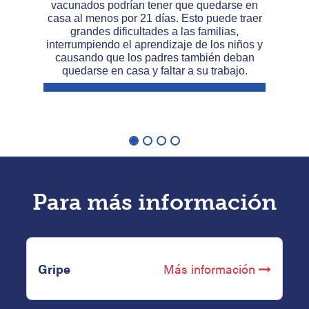
vacunados podrían tener que quedarse en
form
casa al menos por 21 días. Esto puede traer
Dos 
grandes dificultades a las familias,
efe
interrumpiendo el aprendizaje de los niños y
Ha s
Previous
Next
causando que los padres también deban
niñ
quedarse en casa y faltar a su trabajo.
D
esc
Para más información
Gripe
Más información